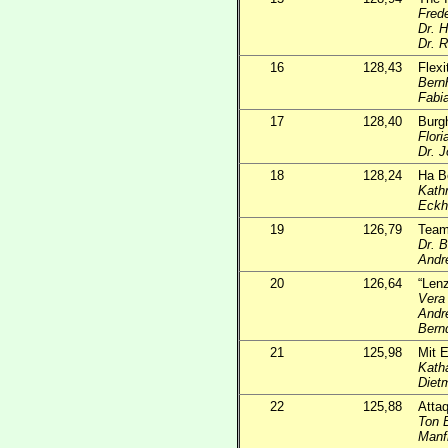
Frede
Dr. H
Dr. R
16
128,43
Flexi
Bern
Fabi
17
128,40
Burg
Flori
Dr. J
18
128,24
Ha B
Kath
Eckh
19
126,79
Team
Dr. 
Andr
20
126,64
“Lenz
Vera
André
Bern
21
125,98
Mit 
Katha
Diet
22
125,88
Atta
Ton 
Manf