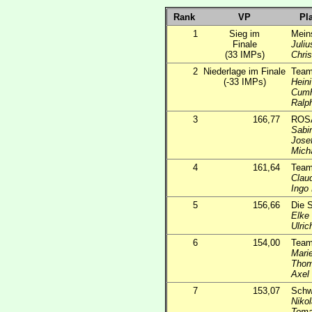
Rank
VP
Pla
1
Sieg im
Meins
Finale
Juli
(33 IMPs)
Chris
2
Niederlage im Finale
Team
(-33 IMPs)
Hein
Cumh
Ralph
3
166,77
ROS
Sabi
Jose
Mich
4
161,64
Team
Clau
Ingo
5
156,66
Die 
Elke
Ulric
6
154,00
Team
Mari
Thom
Axel
7
153,07
Schw
Niko
Toma