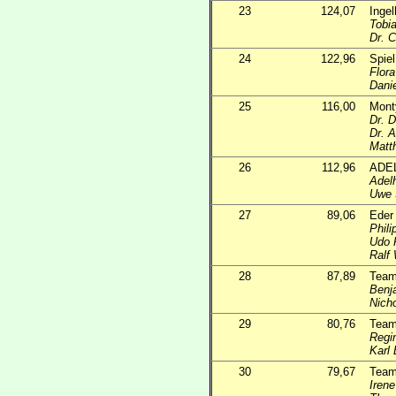
23
124,07
Inge
Tobia
Dr. C
24
122,96
Spie
Flor
Danie
25
116,00
Mont
Dr. D
Dr. A
Matt
26
112,96
ADE
Adel
Uwe 
27
89,06
Eder
Phili
Udo 
Ralf
28
87,89
Team
Benj
Nich
29
80,76
Team
Regi
Karl
30
79,67
Team
Irene