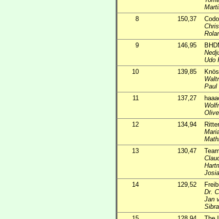
Marti
8
150,37
Codo
Chris
Rola
9
146,95
BHD
Nedj
Udo 
10
139,85
Knös
Walt
Paul 
11
137,27
haaa
Wolf
Oliv
12
134,94
Ritt
Mari
Math
13
130,47
Team
Claud
Hart
Josi
14
129,52
Freib
Dr. 
Jan 
Sibr
15
128,94
The 